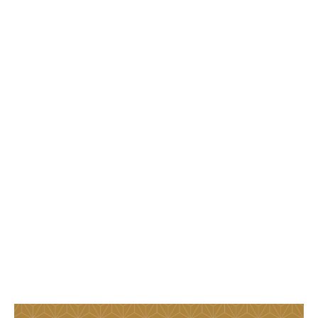
株式会社 やまえ
〒868-0091
熊本県球磨郡山江村大字万江甲423
フリーダイヤル.0120-20-4126
TEL.0966-22-7171
FAX.0966-23-3093