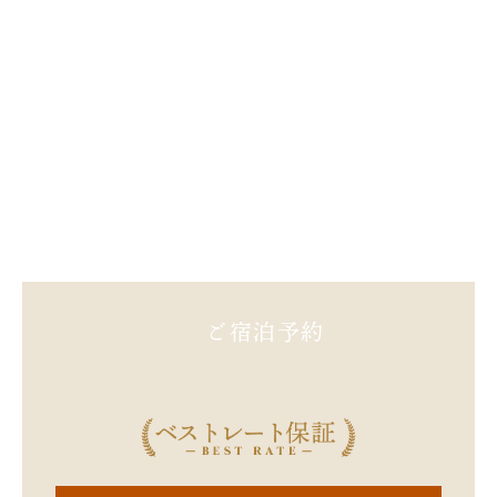
株式会社 やまえ
〒868-0091
熊本県球磨郡山江村大字万江甲423
フリーダイヤル.0120-20-4126
TEL.0966-22-7171
FAX.0966-23-3093
ご宿泊予約