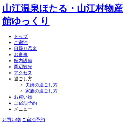
山江温泉ほたる・山江村物産
館ゆっくり
トップ
ご宿泊
日帰り温泉
お食事
館内設備
周辺観光
アクセス
過ごし方
夫婦の過ごし方
家族の過ごし方
お買い物
ご宿泊予約
メニュー
お買い物
ご宿泊予約