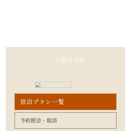
熊本県球磨郡山江村大字万江甲423
フリーダイヤル.0120-20-4126
TEL.0966-22-7171
FAX.0966-23-3093
ご宿泊予約
宿泊プラン一覧
予約照会・取消